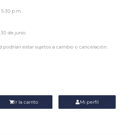
 5:30 p.m.
30 de junio.
dad podrían estar sujetos a cambio o cancelación.
Ir la carrito
Mi perfil