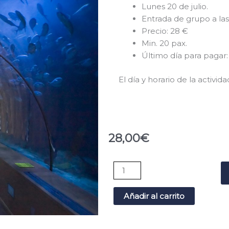
Lunes 20 de julio.
Entrada de grupo a las
Precio: 28 €
Min. 20 pax.
Último día para pagar: 
El día y horario de la activi
28,00
€
Oceanográfico,
20
de
Añadir al carrito
julio
cantidad