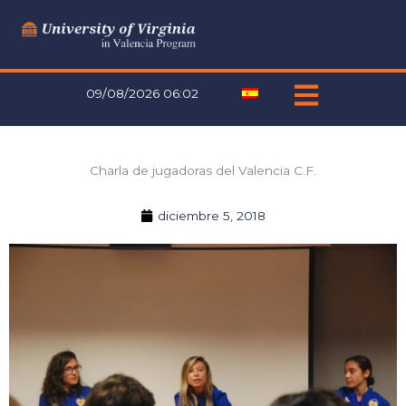
Ir
al
contenido
09/08/2026 06:02
Charla de jugadoras del Valencia C.F.
diciembre 5, 2018