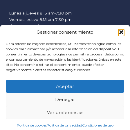
Lunes a jueves 8:15 am-7:30 pm.
Viernes lectivo 8:15 am-7:30 pm.
Viernes no lectivo 9 am-2:00 pm.
Gestionar consentimiento
hispanicstudies@uvavalencia.org
+34 963694977
Para ofrecer las mejores experiencias, utilizamos tecnologías como las
cookies para almacenar y/o acceder a la información del dispositivo. El
SÍGUENOS
consentimiento de estas tecnologías nos permitirá procesar datos como
el comportamiento de navegación o las identificaciones únicas en este
F
I
Y
sitio. No consentir o retirar el consentimiento, puede afectar
a
n
o
negativamente a ciertas características y funciones.
c
s
u
AYUDA
e
t
t
Aceptar
b
a
u
Política de cookies
o
g
b
Denegar
Condiciones generales
Condiciones de contratación
o
r
e
Política de privacidad
Ver preferencias
k
a
Email
m
Politica de cookies
Política de privacidad
Condiciones de uso