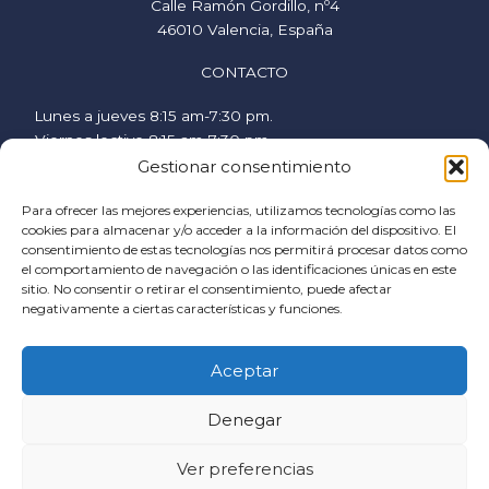
Calle Ramón Gordillo, nº4
46010 Valencia, España
CONTACTO
Lunes a jueves 8:15 am-7:30 pm.
Viernes lectivo 8:15 am-7:30 pm.
Viernes no lectivo 9 am-2:00 pm.
Gestionar consentimiento
hispanicstudies@uvavalencia.org
Para ofrecer las mejores experiencias, utilizamos tecnologías como las
+34 963694977
cookies para almacenar y/o acceder a la información del dispositivo. El
consentimiento de estas tecnologías nos permitirá procesar datos como
SÍGUENOS
el comportamiento de navegación o las identificaciones únicas en este
sitio. No consentir o retirar el consentimiento, puede afectar
F
I
Y
negativamente a ciertas características y funciones.
a
n
o
c
s
u
AYUDA
Aceptar
e
t
t
Política de cookies
b
a
u
Denegar
Condiciones generales
o
g
b
Condiciones de contratación
o
r
e
Política de privacidad
Ver preferencias