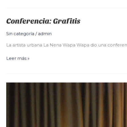
Conferencia: Grafitis
Conferencia:
Grafitis
Sin categoría
/
admin
La artista urbana La Nena Wapa Wapa dio una conferencia 
Leer más »
¡Hasta
luego,
chicos!