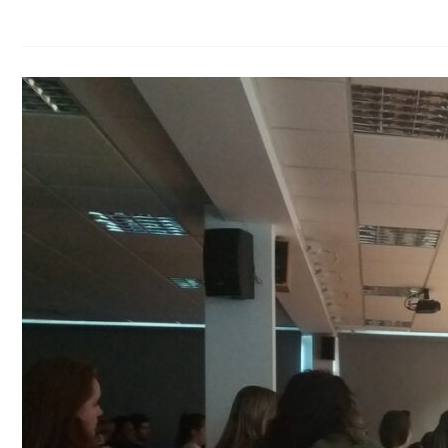
Charla
de
Nacho
Vidal