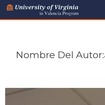
Ir
al
contenido
Nombre Del Autor
¡Hasta
pronto,
chicos!