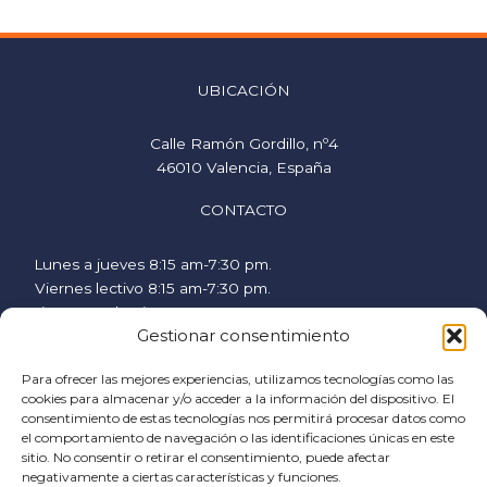
UBICACIÓN
Calle Ramón Gordillo, nº4
46010 Valencia, España
CONTACTO
Lunes a jueves 8:15 am-7:30 pm.
Viernes lectivo 8:15 am-7:30 pm.
Viernes no lectivo 9 am-2:00 pm.
Gestionar consentimiento
hispanicstudies@uvavalencia.org
+34 963694977
Para ofrecer las mejores experiencias, utilizamos tecnologías como las
cookies para almacenar y/o acceder a la información del dispositivo. El
SÍGUENOS
consentimiento de estas tecnologías nos permitirá procesar datos como
el comportamiento de navegación o las identificaciones únicas en este
F
I
Y
sitio. No consentir o retirar el consentimiento, puede afectar
a
n
o
negativamente a ciertas características y funciones.