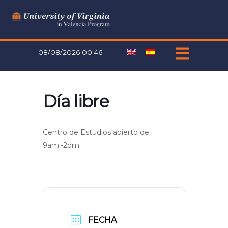
Ir
al
contenido
08/08/2026 00:46
Día libre
Centro de Estudios abierto de
9am.-2pm.
FECHA