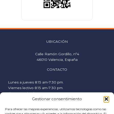
UBICACIÓN
Calle Ramón Gordillo, nº4
46010 Valencia, España
CONTACTO
Lunes a jueves 8:15 am-7:30 pm.
Viernes lectivo 8:15 am-7:30 pm.
Viernes no lectivo 9 am-2:00 pm.
Gestionar consentimiento
hispanicstudies@uvavalencia.org
+34 963694977
Para ofrecer las mejores experiencias, utilizamos tecnologías como las
cookies para almacenar y/o acceder a la información del dispositivo. El