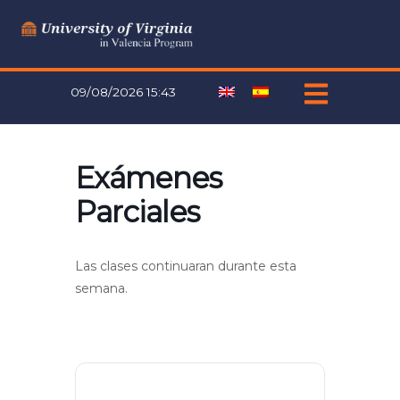
Ir
al
contenido
09/08/2026 15:43
Exámenes
Parciales
Las clases continuaran durante esta
semana.