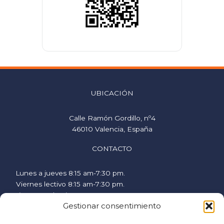
UBICACIÓN
Calle Ramón Gordillo, nº4
46010 Valencia, España
CONTACTO
Lunes a jueves 8:15 am-7:30 pm.
Viernes lectivo 8:15 am-7:30 pm.
Viernes no lectivo 9 am-2:00 pm.
Gestionar consentimiento
hispanicstudies@uvavalencia.org
+34 963694977