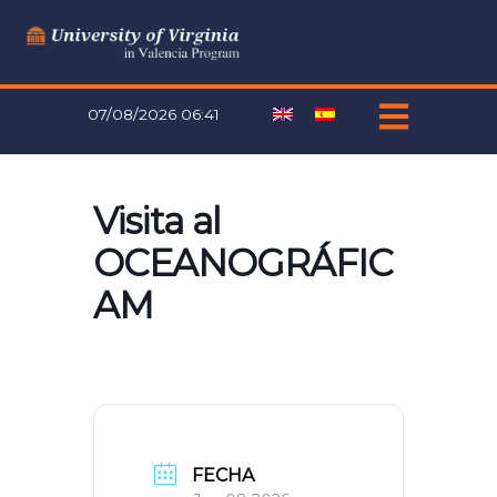
Ir
al
contenido
07/08/2026 06:41
Visita al
OCEANOGRÁFIC
AM
FECHA