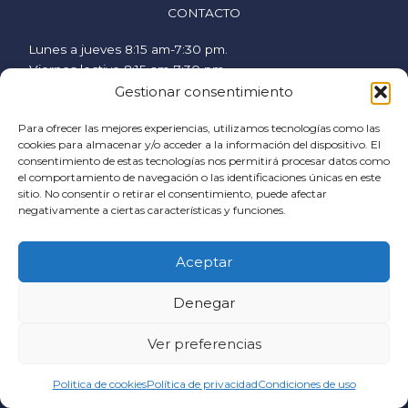
CONTACTO
Lunes a jueves 8:15 am-7:30 pm.
Viernes lectivo 8:15 am-7:30 pm.
Viernes no lectivo 9 am-2:00 pm.
Gestionar consentimiento
hispanicstudies@uvavalencia.org
Para ofrecer las mejores experiencias, utilizamos tecnologías como las
+34 963694977
cookies para almacenar y/o acceder a la información del dispositivo. El
consentimiento de estas tecnologías nos permitirá procesar datos como
SÍGUENOS
el comportamiento de navegación o las identificaciones únicas en este
sitio. No consentir o retirar el consentimiento, puede afectar
F
I
Y
negativamente a ciertas características y funciones.
a
n
o
c
s
u
AYUDA
Aceptar
e
t
t
Política de cookies
b
a
u
Denegar
Condiciones generales
o
g
b
Condiciones de contratación
o
r
e
Política de privacidad
Ver preferencias
k
a
Email
m
Politica de cookies
Política de privacidad
Condiciones de uso