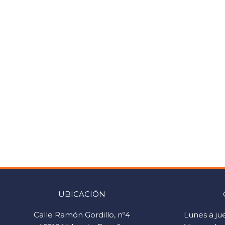
UBICACIÓN
Calle Ramón Gordillo, nº4
Lunes a ju