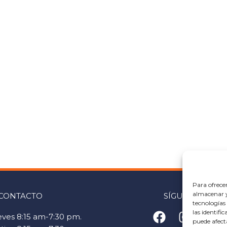
Para ofrece
almacenar y/
CONTACTO
SÍGUENOS
tecnologías
las identifi
F
I
Y
eves 8:15 am-7:30 pm.
puede afect