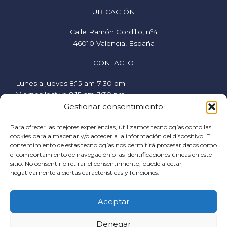
UBICACIÓN
Calle Ramón Gordillo, nº4
46010 Valencia, España
CONTACTO
Lunes a jueves 8:15 am-7:30 pm.
Viernes lectivo 8:15 am-7:30 pm.
Viernes no lectivo 9 am-2:00 pm.
Gestionar consentimiento
hispanicstudies@uvavalencia.org
Para ofrecer las mejores experiencias, utilizamos tecnologías como las
+34 963694977
cookies para almacenar y/o acceder a la información del dispositivo. El
consentimiento de estas tecnologías nos permitirá procesar datos como
SÍGUENOS
el comportamiento de navegación o las identificaciones únicas en este
sitio. No consentir o retirar el consentimiento, puede afectar
F
I
Y
negativamente a ciertas características y funciones.
a
n
o
c
s
u
AYUDA
Aceptar
e
t
t
Política de cookies
b
a
u
Denegar
Condiciones generales