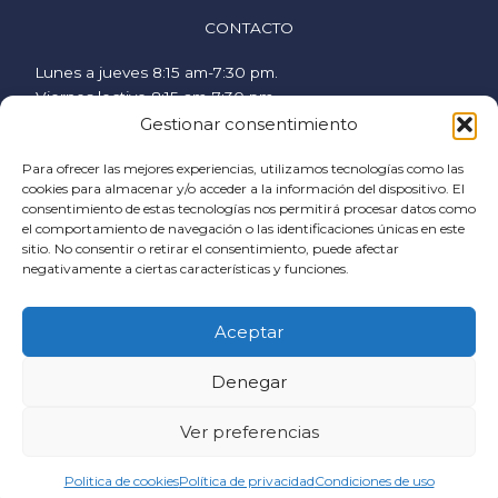
CONTACTO
Lunes a jueves 8:15 am-7:30 pm.
Viernes lectivo 8:15 am-7:30 pm.
Viernes no lectivo 9 am-2:00 pm.
Gestionar consentimiento
hispanicstudies@uvavalencia.org
Para ofrecer las mejores experiencias, utilizamos tecnologías como las
+34 963694977
cookies para almacenar y/o acceder a la información del dispositivo. El
consentimiento de estas tecnologías nos permitirá procesar datos como
SÍGUENOS
el comportamiento de navegación o las identificaciones únicas en este
sitio. No consentir o retirar el consentimiento, puede afectar
F
I
Y
negativamente a ciertas características y funciones.
a
n
o
c
s
u
AYUDA
Aceptar
e
t
t
Política de cookies
b
a
u
Denegar
Condiciones generales
o
g
b
Condiciones de contratación
o
r
e
Política de privacidad
Ver preferencias
k
a
Email
m
Politica de cookies
Política de privacidad
Condiciones de uso