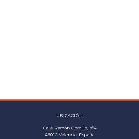
Granada
UBICACIÓN
Calle Ramón Gordillo, nº4
46010 Valencia, España