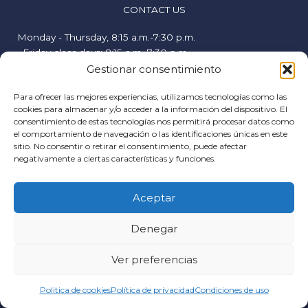
CONTACT US
Monday - Thursday, 8:15 a.m.-7:30 p.m.
Friday class days: 8:15 a.m.-7:30 p.m.
Friday free days, 9:00 a.m.-2:00 p.m.
Gestionar consentimiento
hispanicstudies@uvavalencia.org
Para ofrecer las mejores experiencias, utilizamos tecnologías como las
+34 963694977
cookies para almacenar y/o acceder a la información del dispositivo. El
consentimiento de estas tecnologías nos permitirá procesar datos como
FOLLOW US
el comportamiento de navegación o las identificaciones únicas en este
sitio. No consentir o retirar el consentimiento, puede afectar
F
I
Y
negativamente a ciertas características y funciones.
a
n
o
c
s
u
HELP
Aceptar
e
t
t
Cookies policy
b
a
u
Denegar
Terms of use
o
g
b
General conditions
o
r
e
Social networks privacy policy
Ver preferencias
k
a
Email
m
Politica de cookies
Política de privacidad
Condiciones de uso