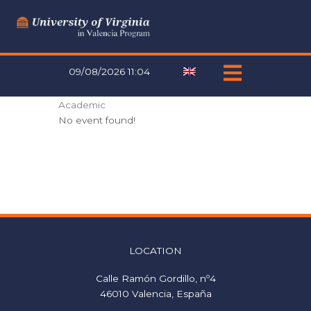
Skip
to
content
09/08/2026 11:04
Academic
No event found!
LOCATION
Calle Ramón Gordillo, nº4
46010 Valencia, España