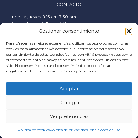
CONTACTO
Lunes a jueves 8:15 am-7:30 pm.
Viernes lectivo 8:15 am-7:30 pm.
Viernes no lectivo 9 am-2:00 pm.
Gestionar consentimiento
hispanicstudies@uvavalencia.org
Para ofrecer las mejores experiencias, utilizamos tecnologías como las
+34 963694977
cookies para almacenar y/o acceder a la información del dispositivo. El
consentimiento de estas tecnologías nos permitirá procesar datos como
SÍGUENOS
el comportamiento de navegación o las identificaciones únicas en este
sitio. No consentir o retirar el consentimiento, puede afectar
F
I
Y
negativamente a ciertas características y funciones.
a
n
o
c
s
u
AYUDA
Aceptar
e
t
t
Política de cookies
b
a
u
Denegar
Condiciones generales
o
g
b
Condiciones de contratación
o
r
e
Política de privacidad
Ver preferencias
k
a
Email
m
Politica de cookies
Política de privacidad
Condiciones de uso