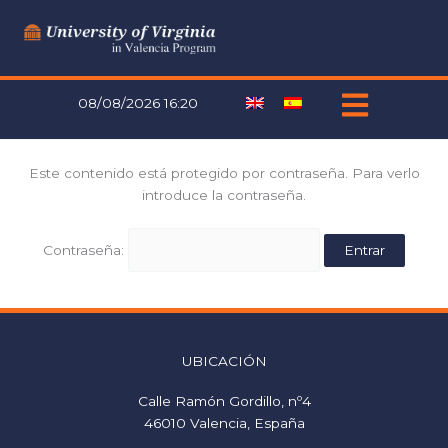
Ir
al
contenido
08/08/2026 16:20
Este contenido está protegido por contraseña. Para verlo
introduce la contraseña.
Contraseña:
UBICACIÓN
Calle Ramón Gordillo, nº4
46010 Valencia, España