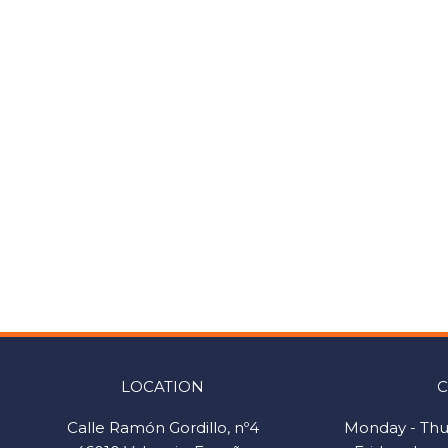
LOCATION
C
Calle Ramón Gordillo, nº4
Monday - Thur