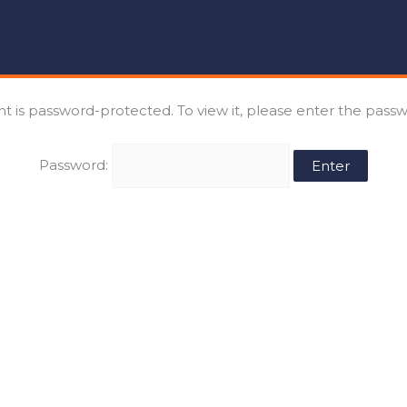
nt is password-protected. To view it, please enter the pass
Password: