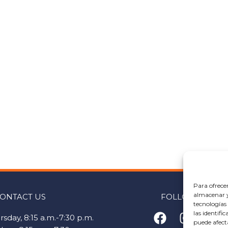
Para ofrece
almacenar y/
ONTACT US
FOLLOW US
tecnologías
las identifi
F
I
Y
sday, 8:15 a.m.-7:30 p.m.
puede afect