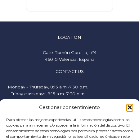
LOCATION
Calle Ramón Gordillo, nº4
46010 Valencia, España
CONTACT US
Monday - Thursday, 8:15 a.m.-7:30 p.m.
Friday class days: 8:15 a.m.-7:30 p.m.
Friday free days, 9:00 a.m.-2:00 p.m.
Gestionar consentimiento
hispanicstudies@uvavalencia.org
+34 963694977
Para ofrecer las mejores experiencias, utilizamos tecnologías como las
cookies para almacenar y/o acceder a la información del dispositivo. El
FOLLOW US
consentimiento de estas tecnologías nos permitirá procesar datos como
el comportamiento de navegación o las identificaciones únicas en este