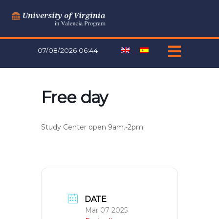
Skip
to
content
07/08/2026 06:44
Free day
Study Center open 9am.-2pm.
DATE
Mar 07 2025