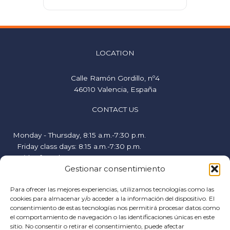
LOCATION
Calle Ramón Gordillo, nº4
46010 Valencia, España
CONTACT US
Monday - Thursday, 8:15 a.m.-7:30 p.m.
Friday class days: 8:15 a.m.-7:30 p.m.
Friday free days, 9:00 a.m.-2:00 p.m.
Gestionar consentimiento
hispanicstudies@uvavalencia.org
+34 963694977
Para ofrecer las mejores experiencias, utilizamos tecnologías como las
cookies para almacenar y/o acceder a la información del dispositivo. El
FOLLOW US
consentimiento de estas tecnologías nos permitirá procesar datos como
el comportamiento de navegación o las identificaciones únicas en este
F
I
Y
sitio. No consentir o retirar el consentimiento, puede afectar