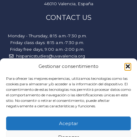
46010 Valencia, España
CONTACT US
Monday - Thursday, 8:15 a.m.-7:30 p.m.
Friday class days: 8:15 a.m.-7:30 p.m.
Friday free days, 9:00 a.m.-2:00 p.m.
hispanicstudies@uvavalencia.org
+34 963694977
Gestionar consentimiento
FOLLOW US
Para ofrecer las mejores experiencias, utilizamos tecnologías como las
cookies para almacenar y/o acceder a la información del dispositivo. El
consentimiento de estas tecnologías nos permitirá procesar datos como
F
I
Y
el comportamiento de navegación o las identificaciones únicas en este
a
n
o
sitio. No consentir o retirar el consentimiento, puede afectar
negativamente a ciertas características y funciones.
c
s
u
HELP
e
t
t
Aceptar
b
a
u
Cookies policy
o
g
b
Terms of use